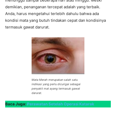
menunggu sampai beberapa hari atau minggu. Meski
demikian, penanganan tercepat adalah yang terbaik.
Anda, harus mengetahui terlebih dahulu bahwa ada
kondisi mata yang butuh tindakan cepat dan kondisinya
termasuk gawat darurat.
Mata Merah merupakan salah satu
indikasi yang perlu dicurigai sebagai
penyakit mat ayang termasuk gawat
darurat.
Baca Juga:
Perawatan Setelah Operasi Katarak