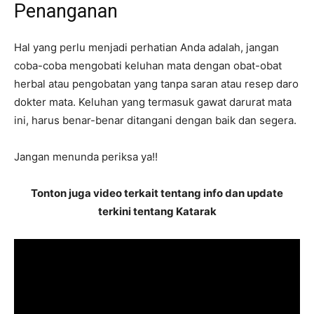
Penanganan
Hal yang perlu menjadi perhatian Anda adalah, jangan
coba-coba mengobati keluhan mata dengan obat-obat
herbal atau pengobatan yang tanpa saran atau resep daro
dokter mata. Keluhan yang termasuk gawat darurat mata
ini, harus benar-benar ditangani dengan baik dan segera.
Jangan menunda periksa ya!!
Tonton juga video terkait tentang info dan update
terkini tentang Katarak