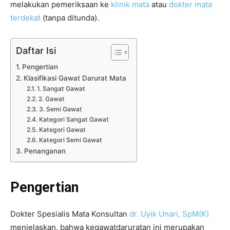
melakukan pemeriksaan ke
klinik mata
atau
dokter mata
terdekat
(tanpa ditunda).
Daftar Isi
Pengertian
Klasifikasi Gawat Darurat Mata
1. Sangat Gawat
2. Gawat
3. Semi Gawat
Kategori Sangat Gawat
Kategori Gawat
Kategori Semi Gawat
Penanganan
Pengertian
Dokter Spesialis Mata Konsultan
dr. Uyik Unari, SpM(K)
menjelaskan, bahwa kegawatdaruratan ini merupakan