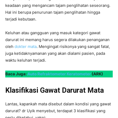
keadaan yang mengancam tajam penglihatan seseorang.
Hal ini berupa penurunan tajam penglihatan hingga
terjadi kebutaan.
Keluhan atau gangguan yang masuk kategori gawat
darurat ini memang harus segera dilakukan penanganan
oleh
dokter mata
. Mengingat risikonya yang sangat fatal,
juga ketidaknyamanan yang akan dialami pasien, pada
waktu keluhan terjadi.
Baca Juga:
Auto Refraktometer Keratometer
(ARK)
Klasifikasi Gawat Darurat Mata
Lantas, kapankah mata disebut dalam kondisi yang gawat
darurat? dr Uyik menyebut, terdapat 3 klasifikasi yang
perlu diketahui, yakni: