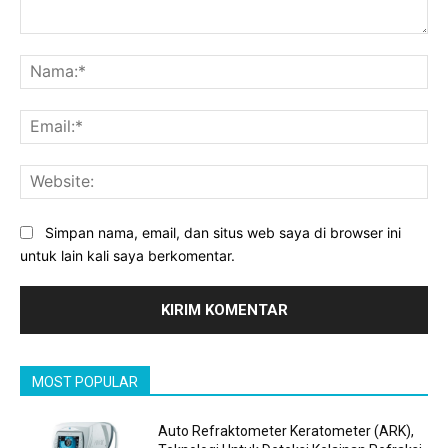
Komentar:
Na
Ema
Web
Simpan nama, email, dan situs web saya di browser ini
untuk lain kali saya berkomentar.
MOST POPULAR
Auto Refraktometer Keratometer (ARK),