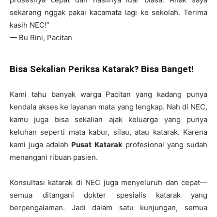
sekarang nggak pakai kacamata lagi ke sekolah. Terima
kasih NEC!”
— Bu Rini, Pacitan
Bisa Sekalian Periksa Katarak? Bisa Banget!
Kami tahu banyak warga Pacitan yang kadang punya
kendala akses ke layanan mata yang lengkap. Nah di NEC,
kamu juga bisa sekalian ajak keluarga yang punya
keluhan seperti mata kabur, silau, atau katarak. Karena
kami juga adalah
Pusat Katarak
profesional yang sudah
menangani ribuan pasien.
Konsultasi katarak di NEC juga menyeluruh dan cepat—
semua ditangani dokter spesialis katarak yang
berpengalaman. Jadi dalam satu kunjungan, semua