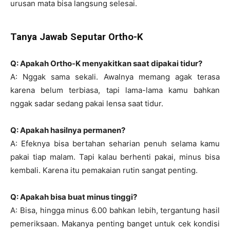
urusan mata bisa langsung selesai.
Tanya Jawab Seputar Ortho-K
Q: Apakah Ortho-K menyakitkan saat dipakai tidur?
A: Nggak sama sekali. Awalnya memang agak terasa
karena belum terbiasa, tapi lama-lama kamu bahkan
nggak sadar sedang pakai lensa saat tidur.
Q: Apakah hasilnya permanen?
A: Efeknya bisa bertahan seharian penuh selama kamu
pakai tiap malam. Tapi kalau berhenti pakai, minus bisa
kembali. Karena itu pemakaian rutin sangat penting.
Q: Apakah bisa buat minus tinggi?
A: Bisa, hingga minus 6.00 bahkan lebih, tergantung hasil
pemeriksaan. Makanya penting banget untuk cek kondisi