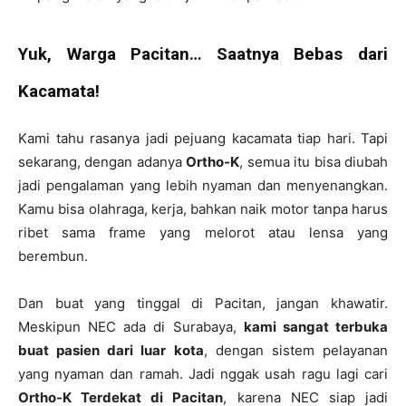
Yuk, Warga Pacitan… Saatnya Bebas dari
Kacamata!
Kami tahu rasanya jadi pejuang kacamata tiap hari. Tapi
sekarang, dengan adanya
Ortho-K
, semua itu bisa diubah
jadi pengalaman yang lebih nyaman dan menyenangkan.
Kamu bisa olahraga, kerja, bahkan naik motor tanpa harus
ribet sama frame yang melorot atau lensa yang
berembun.
Dan buat yang tinggal di Pacitan, jangan khawatir.
Meskipun NEC ada di Surabaya,
kami sangat terbuka
buat pasien dari luar kota
, dengan sistem pelayanan
yang nyaman dan ramah. Jadi nggak usah ragu lagi cari
Ortho-K Terdekat di Pacitan
, karena NEC siap jadi