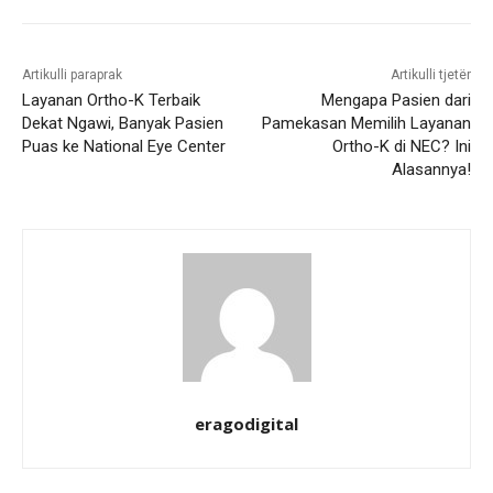
Artikulli paraprak
Artikulli tjetër
Layanan Ortho-K Terbaik
Mengapa Pasien dari
Dekat Ngawi, Banyak Pasien
Pamekasan Memilih Layanan
Puas ke National Eye Center
Ortho-K di NEC? Ini
Alasannya!
eragodigital