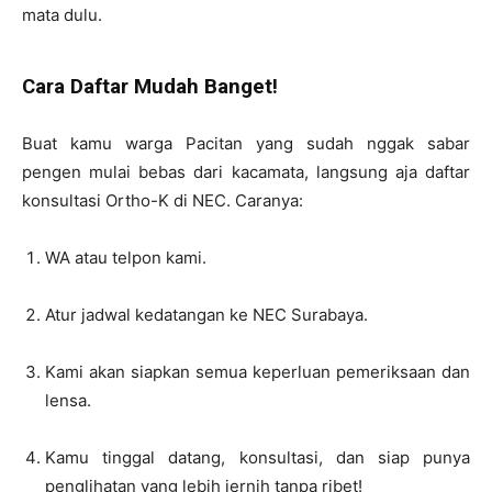
mata dulu.
Cara Daftar Mudah Banget!
Buat kamu warga Pacitan yang sudah nggak sabar
pengen mulai bebas dari kacamata, langsung aja daftar
konsultasi Ortho-K di NEC. Caranya:
WA atau telpon kami.
Atur jadwal kedatangan ke NEC Surabaya.
Kami akan siapkan semua keperluan pemeriksaan dan
lensa.
Kamu tinggal datang, konsultasi, dan siap punya
penglihatan yang lebih jernih tanpa ribet!