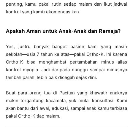
penting, kamu pakai rutin setiap malam dan ikut jadwal
kontrol yang kami rekomendasikan.
Apakah Aman untuk Anak-Anak dan Remaja?
Yes, justru banyak banget pasien kami yang masih
sekolah—usia 7 tahun ke atas—pakai Ortho-K. Ini karena
Ortho-K bisa menghambat pertambahan minus alias
kontrol myopia. Jadi daripada nunggu sampai minusnya
tambah parah, lebih baik dicegah sejak dini.
Buat para orang tua di Pacitan yang khawatir anaknya
makin tergantung kacamata, yuk mulai konsultasi. Kami
akan bantu dari awal, edukasi, sampai anak kamu terbiasa
pakai Ortho-K tiap malam.