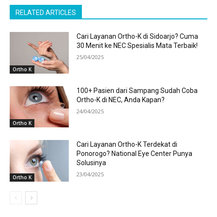
RELATED ARTICLES
Cari Layanan Ortho-K di Sidoarjo? Cuma
30 Menit ke NEC Spesialis Mata Terbaik!
25/04/2025
Ortho K
100+ Pasien dari Sampang Sudah Coba
Ortho-K di NEC, Anda Kapan?
24/04/2025
Ortho K
Cari Layanan Ortho-K Terdekat di
Ponorogo? National Eye Center Punya
Solusinya
23/04/2025
Ortho K