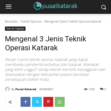
Beranda
Teknik Operasi
Mengenal 3 Jenis Teknik Operasi Katarak
Teknik Operasi
Mengenal 3 Jenis Teknik
Operasi Katarak
Kenali 3 jenis teknik operasi katarak yang dapat
membantu penderita terbebas dari katarak. Manakah
yang lebih unggul? setiap teknik memiliki keunggulan dan
disesuaikan dengan kebutuhan pasien berdasar
persetujuan dokter mata.
By
Pusat Katarak
03/06/2021
1133
0