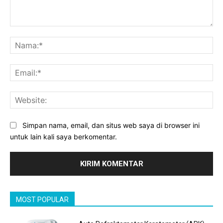
Komentar:
Na
Ema
Web
Simpan nama, email, dan situs web saya di browser ini
untuk lain kali saya berkomentar.
MOST POPULAR