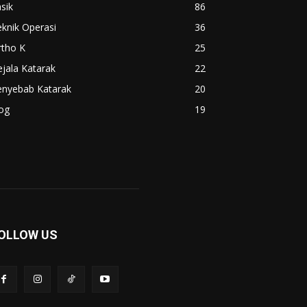
sik
86
knik Operasi
36
rtho K
25
jala Katarak
22
enyebab Katarak
20
og
19
OLLOW US