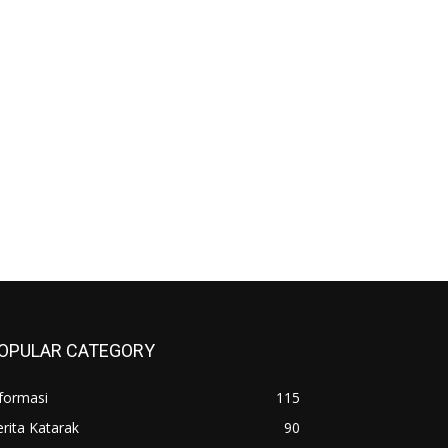
OPULAR CATEGORY
formasi
115
rita Katarak
90