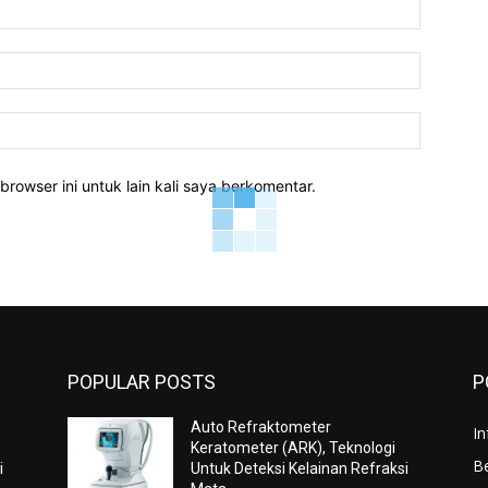
Nama:*
Email:*
Website:
rowser ini untuk lain kali saya berkomentar.
POPULAR POSTS
P
Auto Refraktometer
In
Keratometer (ARK), Teknologi
Be
i
Untuk Deteksi Kelainan Refraksi