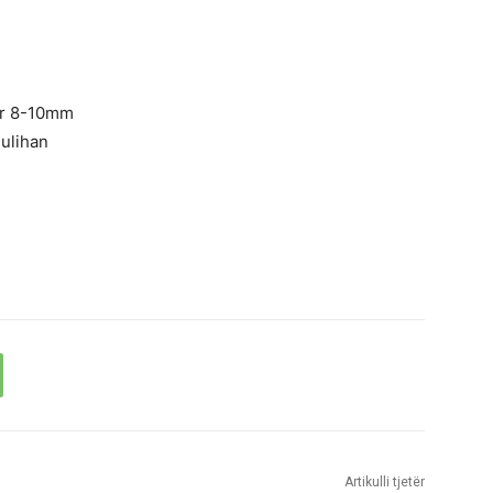
bar 8-10mm
ulihan
Artikulli tjetër