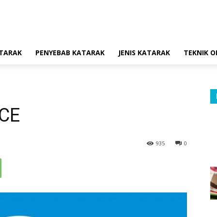
ATARAK
PENYEBAB KATARAK
JENIS KATARAK
TEKNIK O
CCE
935
0