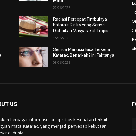
Mata
La
20/06/2026
Te
Radiasi Percepat Timbulnya
O
Katarak: Risiko yang Sering
Ge
Diabaikan Masyarakat Tropis
15/06/2026
P
bl
Semua Manusia Bisa Terkena
a
Katarak, Benarkah? Ini Faktanya
08/06/2026
OUT US
F
kan berbagai informasi dan tips-tips kesehatan terkait
guan mata Katarak, yang menjadi penyebab kebutaan
sar di dunia.