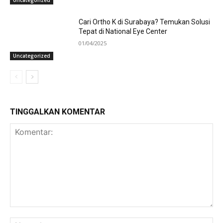
Uncategorized
Cari Ortho K di Surabaya? Temukan Solusi
Tepat di National Eye Center
01/04/2025
Uncategorized
TINGGALKAN KOMENTAR
Komentar:
Na