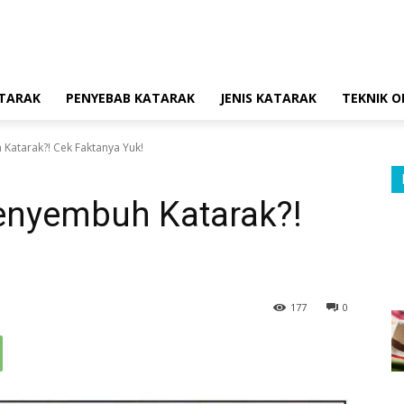
ATARAK
PENYEBAB KATARAK
JENIS KATARAK
TEKNIK O
atarak?! Cek Faktanya Yuk!
enyembuh Katarak?!
!
177
0