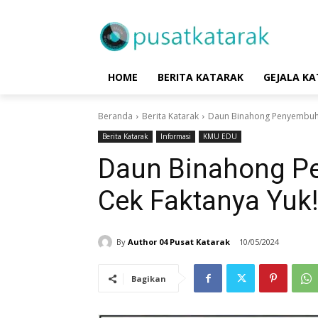
HOME
BERITA KATARAK
GEJALA K
Beranda
Berita Katarak
Daun Binahong Penyembuh K
Berita Katarak
Informasi
KMU EDU
Daun Binahong P
Cek Faktanya Yuk
By
Author 04 Pusat Katarak
10/05/2024
Bagikan